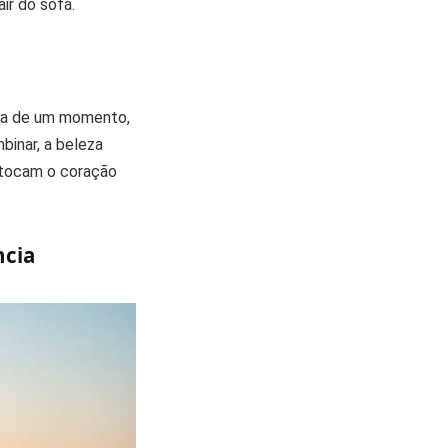
ir do sofá.
cia de um momento,
binar, a beleza
 tocam o coração
ncia