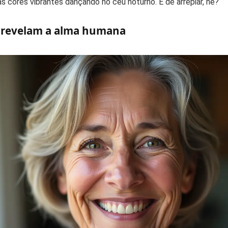
as cores vibrantes dançando no céu noturno. É de arrepiar, né?
 revelam a alma humana