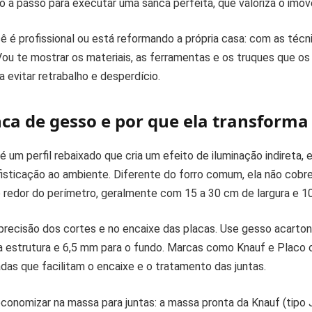
o a passo para executar uma sanca perfeita, que valoriza o imóve
 é profissional ou está reformando a própria casa: com as técni
Vou te mostrar os materiais, as ferramentas e os truques que o
 evitar retrabalho e desperdício.
ca de gesso e por que ela transforma 
é um perfil rebaixado que cria um efeito de iluminação indireta,
isticação ao ambiente. Diferente do forro comum, ela não cobre
 redor do perímetro, geralmente com 15 a 30 cm de largura e 10
precisão dos cortes e no encaixe das placas. Use gesso acart
a estrutura e 6,5 mm para o fundo. Marcas como Knauf e Placo
das que facilitam o encaixe e o tratamento das juntas.
onomizar na massa para juntas: a massa pronta da Knauf (tipo