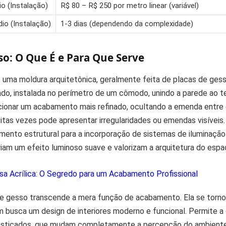
o (Instalação)
R$ 80 – R$ 250 por metro linear (variável)
o (Instalação)
1-3 dias (dependendo da complexidade)
so: O Que É e Para Que Serve
 uma moldura arquitetônica, geralmente feita de placas de ges
o, instalada no perímetro de um cômodo, unindo a parede ao t
rcionar um acabamento mais refinado, ocultando a emenda entre
itas vezes pode apresentar irregularidades ou emendas visíveis.
ento estrutural para a incorporação de sistemas de iluminação 
riam um efeito luminoso suave e valorizam a arquitetura do espa
a Acrílica: O Segredo para um Acabamento Profissional
de gesso transcende a mera função de acabamento. Ela se tor
m busca um design de interiores moderno e funcional. Permite a 
fisticados, que mudam completamente a percepção do ambiente