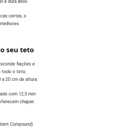
l e dura anos.
cas certas, o
s melhores
o seu teto
 esconde fiações e
 todo o teto:
 a 20 cm de altura.
onado com 12,5 mm
 oferecem chapas
 Joint Compound)