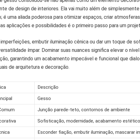
de gesso consolidou-se não apenas como um elemento decorat
nte de design de interiores. Ela vai muito além de simplesmente 
; é uma aliada poderosa para otimizar espaços, criar atmosferas 
as aplicações e possibilidades é o primeiro passo para um proje
 imperfeições, embutir iluminação cênica ou dar um toque de sof
rsatilidade ímpar. Dominar suas nuances significa elevar o nível
ção, garantindo um acabamento impecável e funcional que dial
uais de arquitetura e decoração.
ica
Descrição
incipal
Gesso
 Comum
Junção parede-teto, contornos de ambiente
orativa
Sofisticação, modernidade, acabamento estétic
cnica
Esconder fiação, embutir iluminação, mascarar i