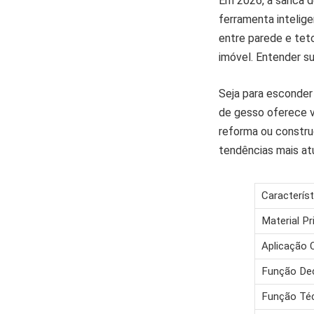
Em 2026, a sanca 
ferramenta intelige
entre parede e teto
imóvel. Entender su
Seja para esconder
de gesso oferece ve
reforma ou constru
tendências mais at
Característ
Material Pr
Aplicação
Função Dec
Função Té