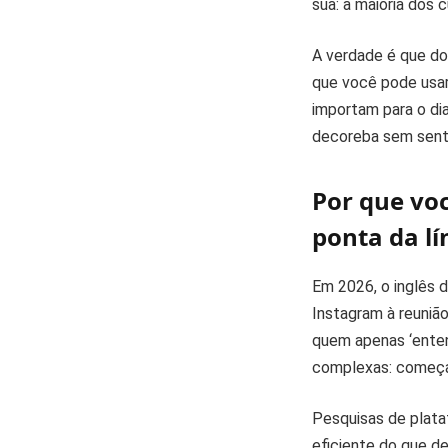
sua: a maioria dos 
A verdade é que do
que você pode usar
importam para o dia
decoreba sem sent
Por que voc
ponta da l
Em 2026, o inglês d
Instagram à reunião
quem apenas ‘enten
complexas: começ
Pesquisas de plata
eficiente do que d