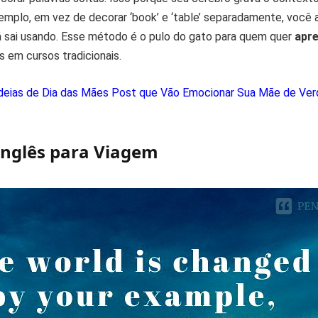
xemplo, em vez de decorar ‘book’ e ‘table’ separadamente, você 
já sai usando. Esse método é o pulo do gato para quem quer
apre
 em cursos tradicionais.
deias de Dia das Mães Post que Vão Emocionar Sua Mãe de Ve
Inglês para Viagem