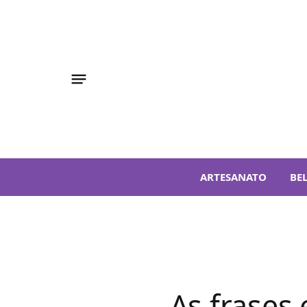
ARTESANATO
BE
As frases