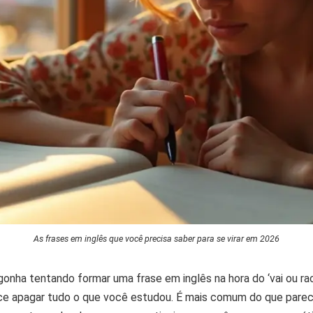
As frases em inglês que você precisa saber para se virar em 2026
gonha tentando formar uma frase em inglês na hora do ‘vai ou ra
e apagar tudo o que você estudou. É mais comum do que parece