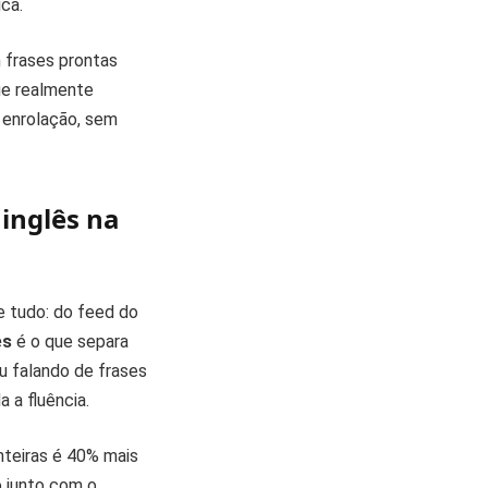
ca.
 frases prontas
ue realmente
m enrolação, sem
 inglês na
te tudo: do feed do
ês
é o que separa
u falando de frases
 a fluência.
nteiras é 40% mais
o junto com o