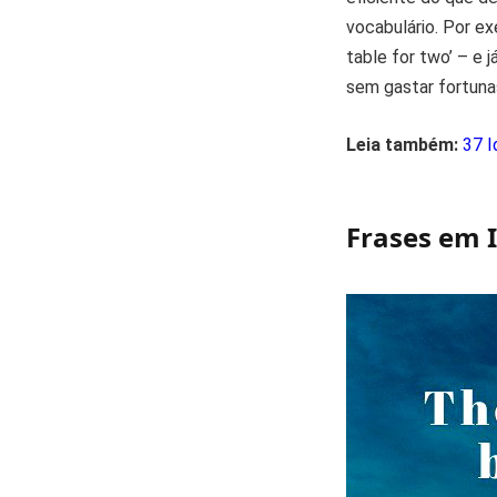
vocabulário. Por e
table for two’ – e 
sem gastar fortunas
Leia também:
37 I
Frases em 