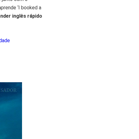
aprende ‘I booked a
nder inglês rápido
rdade