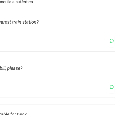
anquila e autêntica.
arest train station?
bill, please?
table for two?