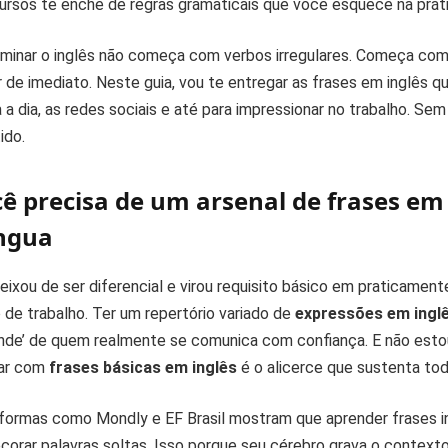
cursos te enche de regras gramaticais que você esquece na práti
minar o inglês não começa com verbos irregulares. Começa com
 de imediato. Neste guia, vou te entregar as frases em inglês q
 a dia, as redes sociais e até para impressionar no trabalho. Se
ido.
ê precisa de um arsenal de frases em
íngua
eixou de ser diferencial e virou requisito básico em praticamen
 de trabalho. Ter um repertório variado de
expressões em ingl
de’ de quem realmente se comunica com confiança. E não esto
ar com
frases básicas em inglês
é o alicerce que sustenta toda
formas como Mondly e EF Brasil mostram que aprender frases i
ecorar palavras soltas. Isso porque seu cérebro grava o context