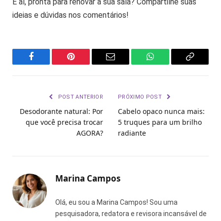
E aí, pronta para renovar a sua sala? Compartilhe suas
ideias e dúvidas nos comentários!
Facebook
Pinterest
Email
WhatsApp
Copy
Link
POST ANTERIOR
PRÓXIMO POST
Desodorante natural: Por
Cabelo opaco nunca mais:
que você precisa trocar
5 truques para um brilho
AGORA?
radiante
Marina Campos
Olá, eu sou a Marina Campos! Sou uma
pesquisadora, redatora e revisora incansável de