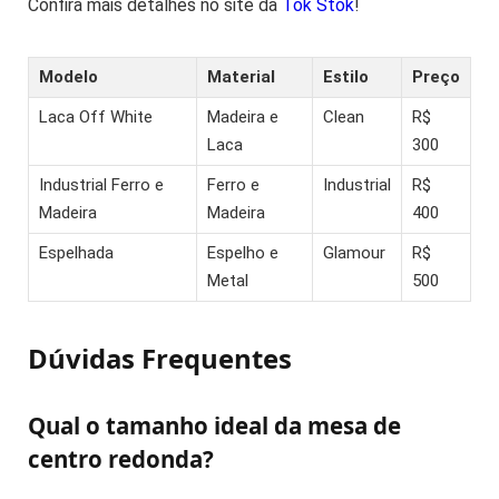
Confira mais detalhes no site da
Tok Stok
!
Modelo
Material
Estilo
Preço
Laca Off White
Madeira e
Clean
R$
Laca
300
Industrial Ferro e
Ferro e
Industrial
R$
Madeira
Madeira
400
Espelhada
Espelho e
Glamour
R$
Metal
500
Dúvidas Frequentes
Qual o tamanho ideal da mesa de
centro redonda?